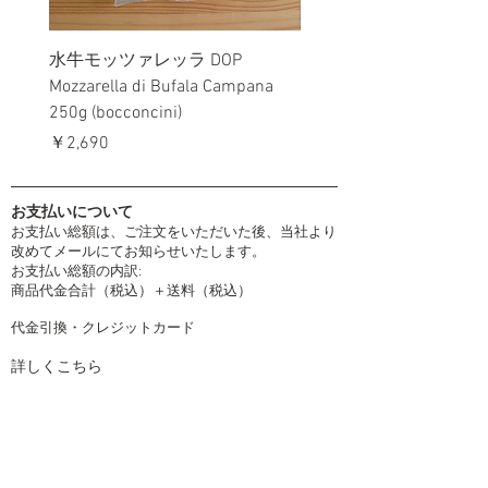
水牛モッツァレッラ DOP
リコッタ・ビラーギ Gra
Mozzarella di Bufala Campana
Ricotta Biraghi 230g
250g (bocconcini)
価格
￥1,700
価格
￥2,690
お支払いについて
お支払い総額は、ご注文をいただいた後、当社より
改めてメールにてお知らせいたします。
お支払い総額の内訳:
商品代金合計（税込）＋送料（税込）
代金引換・クレジットカード
詳しくこちら
配送について
取扱運送会社
ヤマト運輸 ・ 日本郵便