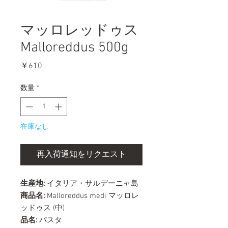
マッロレッドゥス
Malloreddus 500g
価
￥610
格
数量
*
在庫なし
再入荷通知をリクエスト
生産地:
イタリア・サルデーニャ島
商品名:
Malloreddus medi マッロレ
ッドゥス (中)
品名:
パスタ