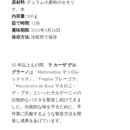
原材料:
デュラム小麦粉のセモリ
ナ、水
内容量:
500ｇ
茹で時間:
12分
賞味期限:
2024年3月26日
保存方法:
冷暗所で保存
50 年以上もの間、
ラ カーザ デル
グラーノ
は「Malloreddus マッロレ
ッドゥス」,「Fregola フレーゴラ」
「Maccaronis de Busa マカロニ・
デ・ブサ」といったサルデーニャの
伝統的なパスタを製造し続けてきま
した。伝統的な味を守るために、手
作業に匹敵するような製造方法を開
発し成果をあげています。