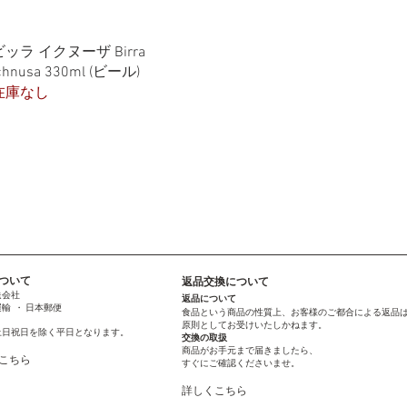
クイックビュー
ビッラ イクヌーザ Birra
chnusa 330ml (ビール)
在庫なし
ついて
返品交換について
送会社
返品について
輸 ・ 日本郵便
食品という商品の性質上、お客様のご都合による返品
原則としてお受けいたしかねます。
土日祝日を除く平日となります。
交換の取扱
商品がお手元まで届きましたら、
こちら
すぐにご確認くださいませ。
詳しくこちら