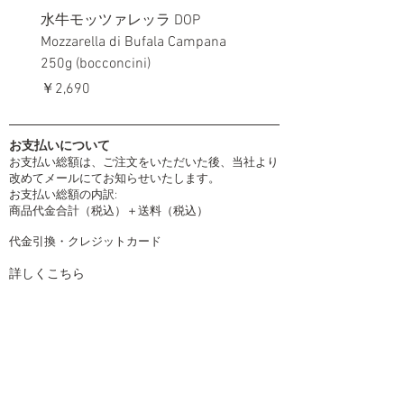
水牛モッツァレッラ DOP
リコッタ・ビラーギ Gra
Mozzarella di Bufala Campana
Ricotta Biraghi 230g
250g (bocconcini)
価格
￥1,700
価格
￥2,690
お支払いについて
お支払い総額は、ご注文をいただいた後、当社より
改めてメールにてお知らせいたします。
お支払い総額の内訳:
商品代金合計（税込）＋送料（税込）
代金引換・クレジットカード
詳しくこちら
配送について
取扱運送会社
ヤマト運輸 ・ 日本郵便
発送は土日祝日を除く平日となります。