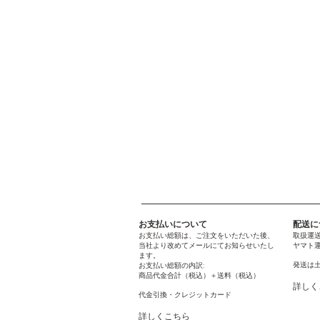
お支払いについて
配送に
お支払い総額は、ご注文をいただいた後、
取扱運
当社より改めてメールにてお知らせいたし
ヤマト運
ます。
発送は
お支払い総額の内訳:
商品代金合計（税込）＋送料（税込）
詳しく
代金引換・クレジットカード
詳しくこちら