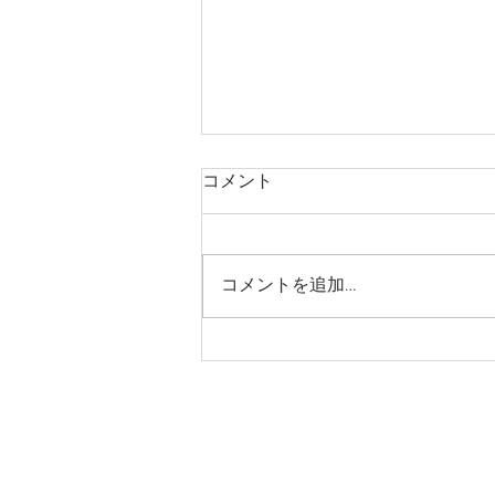
コメント
コメントを追加…
畑を超えて ・ パーマカルチ
ャーは生き方である