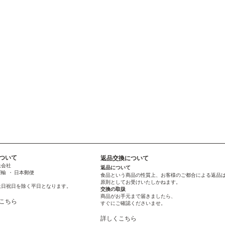
ついて
返品交換について
送会社
返品について
輸 ・ 日本郵便
食品という商品の性質上、お客様のご都合による返品
原則としてお受けいたしかねます。
土日祝日を除く平日となります。
交換の取扱
商品がお手元まで届きましたら、
こちら
すぐにご確認くださいませ。
詳しくこちら