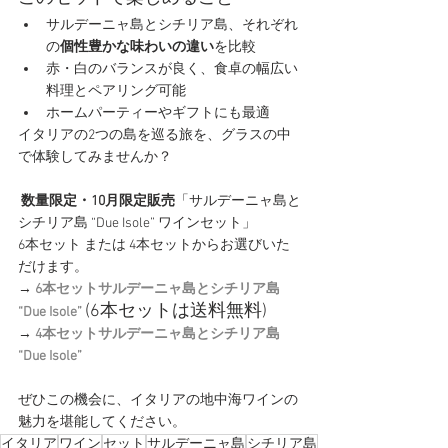
サルデーニャ島とシチリア島、それぞれ
の
個性豊かな味わいの違い
を比較
赤・白のバランスが良く、食卓の幅広い
料理とペアリング可能
ホームパーティーやギフトにも最適
イタリアの2つの島を巡る旅を、グラスの中
で体験してみませんか？
数量限定・10月限定販売
「サルデーニャ島と
シチリア島 “Due Isole” ワインセット」
6本セット または 4本セットからお選びいた
だけます。
→ 
6本セットサルデーニャ島とシチリア島 
(6本セットは送料無料)
“Due Isole”
→ 
4本セットサルデーニャ島とシチリア島 
“Due Isole”
ぜひこの機会に、イタリアの地中海ワインの
魅力を堪能してください。
イタリア
ワイン
セット
サルデーニャ島
シチリア島