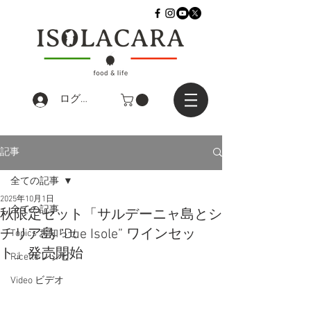
ログイン
記事
全ての記事
2025年10月1日
全ての記事
秋限定セット「サルデーニャ島とシ
チリア島 “Due Isole” ワインセッ
Topics お知らせ
ト」発売開始
Ricette レシピ
Video ビデオ