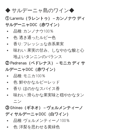
◆ サルデーニャ島のワイン◆
① Larentu（ラレントゥ） – カンノナウ ディ 
サルデーニャDOC（赤ワイン）
品種: カンノナウ100％
色: 透き通ったルビー色
香り: フレッシュな赤系果実
味わい: 果実の甘み、しなやかな酸と心
地よいタンニンのバランス
② Pedrenas（ペドレナス） – モニカ ディ サ
ルデーニャDOC（赤ワイン）
品種: モニカ100％
色: 鮮やかなルビーレッド
香り: ほのかなスパイス香
味わい: 滑らかな果実味と穏やかなタン
ニン
③ Ghineo（ギネオ） – ヴェルメンティーノ 
ディ サルデーニャDOC（白ワイン）
品種: ヴェルメンティーノ100％
色: 洋梨を思わせる黄緑色