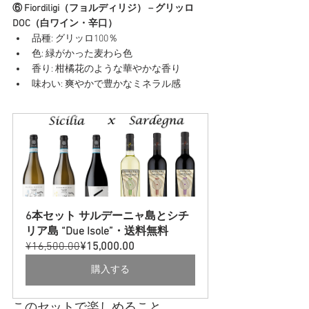
⑥ Fiordiligi（フョルディリジ） – グリッロ
DOC（白ワイン・辛口）
品種: グリッロ100％
色: 緑がかった麦わら色
香り: 柑橘花のような華やかな香り
味わい: 爽やかで豊かなミネラル感
6本セット サルデーニャ島とシチ
リア島 “Due Isole”・送料無料
¥16,500.00
¥15,000.00
購入する
このセットで楽しめること