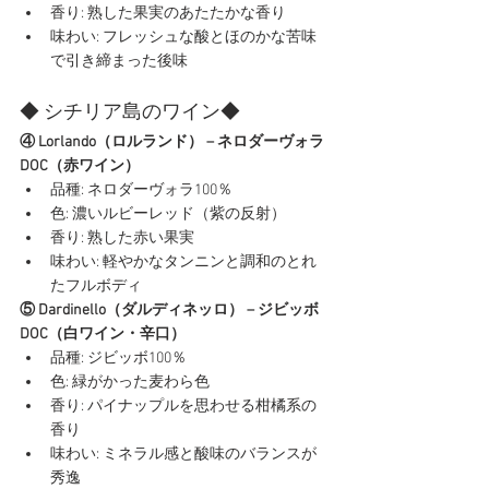
香り: 熟した果実のあたたかな香り
味わい: フレッシュな酸とほのかな苦味
で引き締まった後味
◆ シチリア島のワイン◆
④ Lorlando（ロルランド） – ネロダーヴォラ
DOC（赤ワイン）
品種: ネロダーヴォラ100％
色: 濃いルビーレッド（紫の反射）
香り: 熟した赤い果実
味わい: 軽やかなタンニンと調和のとれ
たフルボディ
⑤ Dardinello（ダルディネッロ） – ジビッボ
DOC（白ワイン・辛口）
品種: ジビッボ100％
色: 緑がかった麦わら色
香り: パイナップルを思わせる柑橘系の
香り
味わい: ミネラル感と酸味のバランスが
秀逸