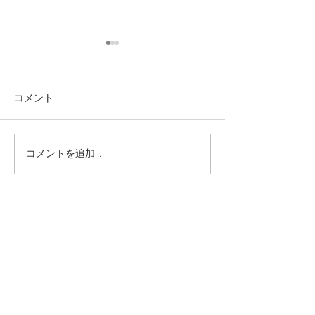
コメント
コメントを追加…
イタリア料理 ― ユネスコ
サルデーニャ島
無形文化遺産
伝統の味