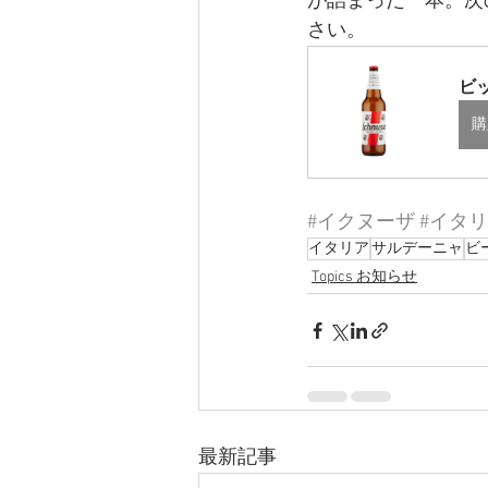
が詰まった一本。次の
さい。
ビッ
購
#イクヌーザ
#イタ
イタリア
サルデーニャ
ビ
Topics お知らせ
最新記事