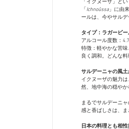
「
イクヌーザ
」とい
「
Ichnoûssa
」に由来
ールは、今やサルデ
タイプ：ラガービー
アルコール度数：4.
特徴：軽やかな苦味
良く調和。どんな料
サルデーニャの風土
イクヌーザ
の魅力は
然、地中海の穏やか
まるでサルデーニャ
感と香ばしさは、ま
日本の料理とも相性