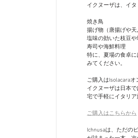
イクヌーザ
は、イタ
焼き鳥
揚げ物（唐揚げや天
塩味の効いた枝豆や
寿司や海鮮料理
特に、夏場の食卓に
みてください。
ご購入はIsolaca
イクヌーザ
は日本で
宅で手軽にイタリア
ご購入はこちらから
Ichnusaは、た