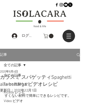
ログイン
記事
全ての記事
2020年8月6日
全ての記事
カラスミ スパゲッティSpaghetti
alla bottarga ビデオレシピ
Topics お知らせ
更新日：
2020年12月1日
Ricette レシピ
すくない材料で簡単にできるレシピです。
Video ビデオ