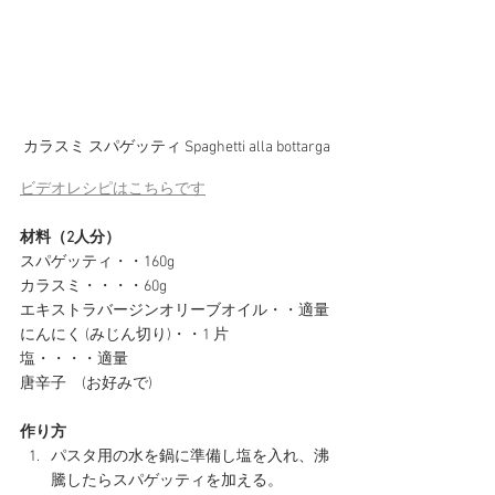
カラスミ スパゲッティ Spaghetti alla bottarga
ビデオレシピはこちらです
材料（2人分）
スパゲッティ・・160g
カラスミ・・・・60g
エキストラバージンオリーブオイル・・適量
にんにく (みじん切り)・・1 片
塩・・・・適量
唐辛子　(お好みで)
作り方
パスタ用の水を鍋に準備し塩を入れ、沸
騰したらスパゲッティを加える。