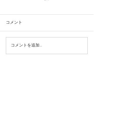
コメント
コメントを追加…
パーネフラッタウ「Pane
タコ料理インサ
Frattau」の作り方 ビデオ
ィ ポルポ「Insalat
レシピ
Polpo」たこサ
方・ビデオ レシ