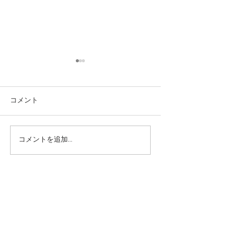
コメント
コメントを追加…
イタリア料理 ― ユネスコ
秋限定セット「
無形文化遺産
ニャ島とシチリア島
Isole” ワイン
開始